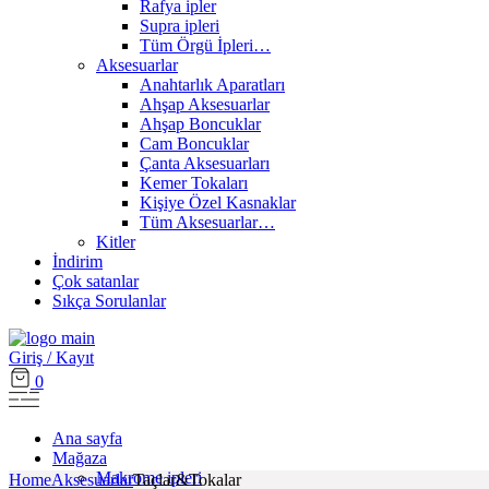
Rafya ipler
Supra ipleri
Tüm Örgü İpleri…
Aksesuarlar
Anahtarlık Aparatları
Ahşap Aksesuarlar
Ahşap Boncuklar
Cam Boncuklar
Çanta Aksesuarları
Kemer Tokaları
Kişiye Özel Kasnaklar
Tüm Aksesuarlar…
Kitler
İndirim
Çok satanlar
Sıkça Sorulanlar
Giriş / Kayıt
0
Ana sayfa
Mağaza
Makrome ipleri
Home
Aksesuarlar
Taçlar&Tokalar