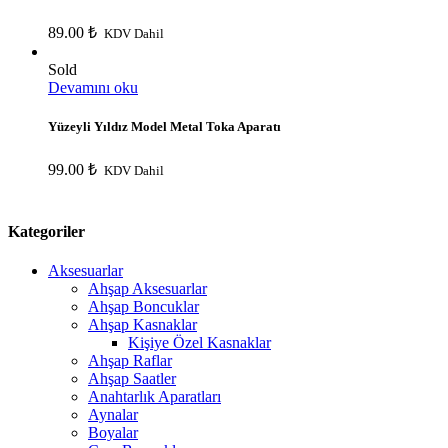
89.00
₺
KDV Dahil
Sold
Devamını oku
Yüzeyli Yıldız Model Metal Toka Aparatı
99.00
₺
KDV Dahil
Kategoriler
Aksesuarlar
Ahşap Aksesuarlar
Ahşap Boncuklar
Ahşap Kasnaklar
Kişiye Özel Kasnaklar
Ahşap Raflar
Ahşap Saatler
Anahtarlık Aparatları
Aynalar
Boyalar