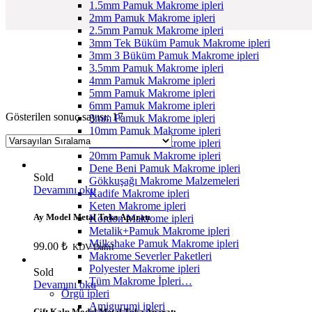
1.5mm Pamuk Makrome ipleri
2mm Pamuk Makrome ipleri
2.5mm Pamuk Makrome ipleri
3mm Tek Büküm Pamuk Makrome ipleri
3mm 3 Büküm Pamuk Makrome ipleri
3.5mm Pamuk Makrome ipleri
4mm Pamuk Makrome ipleri
5mm Pamuk Makrome ipleri
6mm Pamuk Makrome ipleri
Gösterilen sonuç sayısı: 17
8mm Pamuk Makrome ipleri
10mm Pamuk Makrome ipleri
14mm Pamuk Makrome ipleri
20mm Pamuk Makrome ipleri
Dene Beni Pamuk Makrome ipleri
Sold
Gökkuşağı Makrome Malzemeleri
Devamını oku
Kadife Makrome ipleri
Keten Makrome ipleri
Ay Model Metal Toka Aparatı
Kordon Makrome ipleri
Metalik+Pamuk Makrome ipleri
Milkshake Pamuk Makrome ipleri
99.00
₺
KDV Dahil
Makrome Severler Paketleri
Polyester Makrome ipleri
Sold
Tüm Makrome İpleri…
Devamını oku
Örgü ipleri
Amigurumi ipleri
Çift Kalp Model Metal Toka Aparatı