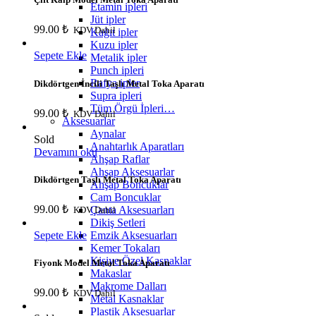
Etamin ipleri
Jüt ipler
99.00
₺
KDV Dahil
Kağıt ipler
Kuzu ipler
Sepete Ekle
Metalik ipler
Punch ipleri
Rafya ipler
Dikdörtgen İncili Taşlı Metal Toka Aparatı
Supra ipleri
Tüm Örgü İpleri…
99.00
₺
KDV Dahil
Aksesuarlar
Aynalar
Sold
Anahtarlık Aparatları
Devamını oku
Ahşap Raflar
Ahşap Aksesuarlar
Dikdörtgen Taşlı Metal Toka Aparatı
Ahşap Boncuklar
Cam Boncuklar
99.00
₺
Çanta Aksesuarları
KDV Dahil
Dikiş Setleri
Emzik Aksesuarları
Sepete Ekle
Kemer Tokaları
Kişiye Özel Kasnaklar
Fiyonk Model Metal Toka Aparatı
Makaslar
Makrome Dalları
99.00
₺
KDV Dahil
Metal Kasnaklar
Plastik Aksesuarlar