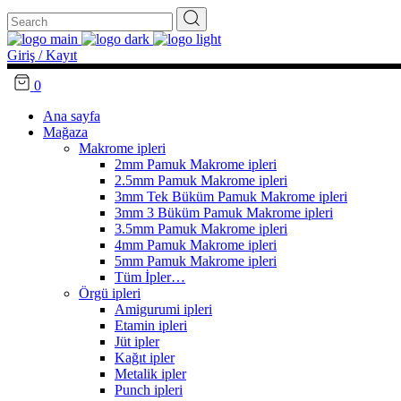
Search
for:
Giriş / Kayıt
0
Ana sayfa
Mağaza
Makrome ipleri
2mm Pamuk Makrome ipleri
2.5mm Pamuk Makrome ipleri
3mm Tek Büküm Pamuk Makrome ipleri
3mm 3 Büküm Pamuk Makrome ipleri
3.5mm Pamuk Makrome ipleri
4mm Pamuk Makrome ipleri
5mm Pamuk Makrome ipleri
Tüm İpler…
Örgü ipleri
Amigurumi ipleri
Etamin ipleri
Jüt ipler
Kağıt ipler
Metalik ipler
Punch ipleri