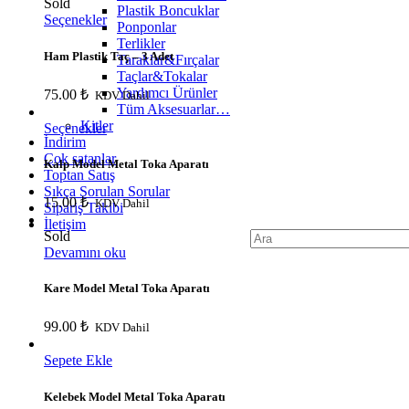
Sold
Plastik Boncuklar
Seçenekler
Ponponlar
Terlikler
Ham Plastik Taç – 3 Adet
Taraklar&Fırçalar
Taçlar&Tokalar
Yardımcı Ürünler
75.00
₺
KDV Dahil
Tüm Aksesuarlar…
Kitler
Seçenekler
İndirim
Çok satanlar
Kalp Model Metal Toka Aparatı
Toptan Satış
Sıkça Sorulan Sorular
15.00
₺
KDV Dahil
Sipariş Takibi
İletişim
Search
Sold
for:
Devamını oku
Kare Model Metal Toka Aparatı
99.00
₺
KDV Dahil
Sepete Ekle
Kelebek Model Metal Toka Aparatı