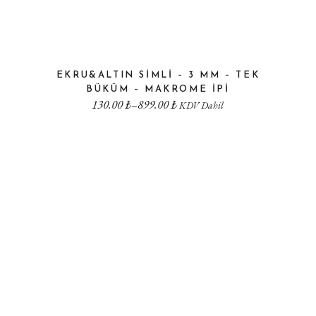
EKRU&ALTIN SIMLI – 3 MM – TEK
BÜKÜM – MAKROME IPI
130.00
₺
899.00
₺
–
KDV Dahil