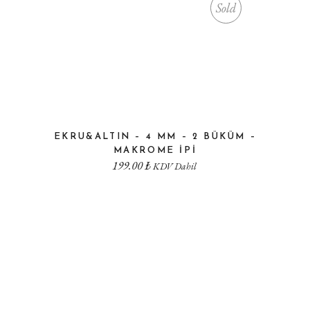
Sold
EKRU&ALTIN – 4 MM – 2 BÜKÜM –
MAKROME IPI
199.00
₺
KDV Dahil