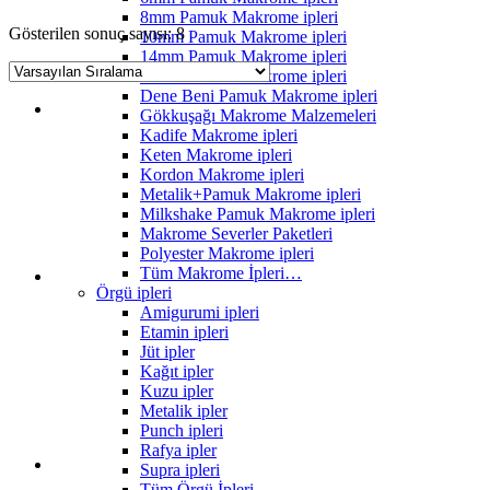
8mm Pamuk Makrome ipleri
Gösterilen sonuç sayısı: 8
10mm Pamuk Makrome ipleri
14mm Pamuk Makrome ipleri
20mm Pamuk Makrome ipleri
Dene Beni Pamuk Makrome ipleri
Gökkuşağı Makrome Malzemeleri
Kadife Makrome ipleri
Keten Makrome ipleri
Kordon Makrome ipleri
Metalik+Pamuk Makrome ipleri
Milkshake Pamuk Makrome ipleri
Makrome Severler Paketleri
Polyester Makrome ipleri
Tüm Makrome İpleri…
Örgü ipleri
Amigurumi ipleri
Etamin ipleri
Jüt ipler
Kağıt ipler
Kuzu ipler
Metalik ipler
Punch ipleri
Rafya ipler
Supra ipleri
Tüm Örgü İpleri…