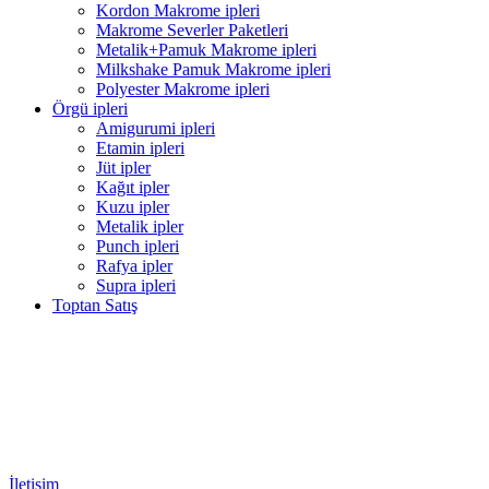
Kordon Makrome ipleri
Makrome Severler Paketleri
Metalik+Pamuk Makrome ipleri
Milkshake Pamuk Makrome ipleri
Polyester Makrome ipleri
Örgü ipleri
Amigurumi ipleri
Etamin ipleri
Jüt ipler
Kağıt ipler
Kuzu ipler
Metalik ipler
Punch ipleri
Rafya ipler
Supra ipleri
Toptan Satış
İletişim