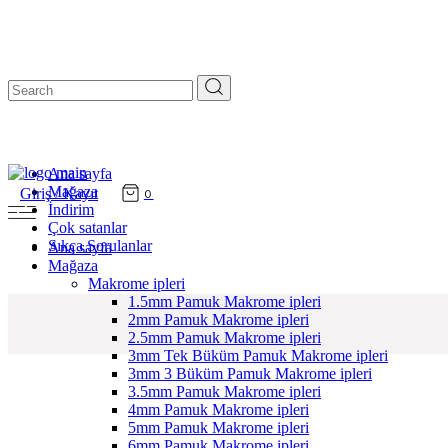
Search
for:
Ana sayfa
Mağaza
Giriş / Kayıt
0
İndirim
Çok satanlar
Sıkça Sorulanlar
Ana sayfa
Mağaza
Makrome ipleri
1.5mm Pamuk Makrome ipleri
2mm Pamuk Makrome ipleri
2.5mm Pamuk Makrome ipleri
3mm Tek Büküm Pamuk Makrome ipleri
3mm 3 Büküm Pamuk Makrome ipleri
3.5mm Pamuk Makrome ipleri
4mm Pamuk Makrome ipleri
5mm Pamuk Makrome ipleri
6mm Pamuk Makrome ipleri