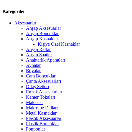
Kategoriler
Aksesuarlar
Ahşap Aksesuarlar
Ahşap Boncuklar
Ahşap Kasnaklar
Kişiye Özel Kasnaklar
Ahşap Raflar
Ahşap Saatler
Anahtarlık Aparatları
Aynalar
Boyalar
Cam Boncuklar
Çanta Aksesuarları
Dikiş Setleri
Emzik Aksesuarları
Kemer Tokaları
Makaslar
Makrome Dalları
Metal Kasnaklar
Plastik Aksesuarlar
Plastik Boncuklar
Ponponlar