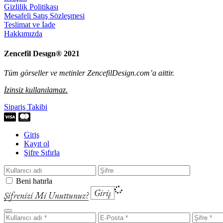
Gizlilik Politikası
Mesafeli Satış Sözleşmesi
Teslimat ve İade
Hakkımızda
Zencefil Desıgn® 2021
Tüm görseller ve metinler ZencefilDesign.com’a aittir.
İzinsiz kullanılamaz.
Sipariş Takibi
Giriş
Kayıt ol
Şifre Sıfırla
Beni hatırla
Giriş
Şifrenizi Mi Unuttunuz?