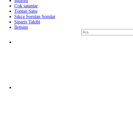
İndirim
Çok satanlar
Toptan Satış
Sıkça Sorulan Sorular
Sipariş Takibi
İletişim
Search
for: