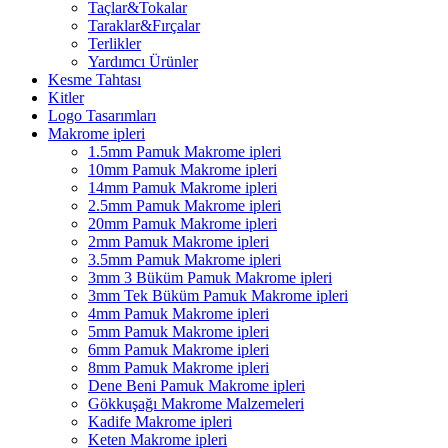
Taçlar&Tokalar
Taraklar&Fırçalar
Terlikler
Yardımcı Ürünler
Kesme Tahtası
Kitler
Logo Tasarımları
Makrome ipleri
1.5mm Pamuk Makrome ipleri
10mm Pamuk Makrome ipleri
14mm Pamuk Makrome ipleri
2.5mm Pamuk Makrome ipleri
20mm Pamuk Makrome ipleri
2mm Pamuk Makrome ipleri
3.5mm Pamuk Makrome ipleri
3mm 3 Büküm Pamuk Makrome ipleri
3mm Tek Büküm Pamuk Makrome ipleri
4mm Pamuk Makrome ipleri
5mm Pamuk Makrome ipleri
6mm Pamuk Makrome ipleri
8mm Pamuk Makrome ipleri
Dene Beni Pamuk Makrome ipleri
Gökkuşağı Makrome Malzemeleri
Kadife Makrome ipleri
Keten Makrome ipleri