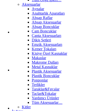
Aksesuarlar
Aynalar
Anahtarlık Aparatları
Ahşap Raflar
Ahşap Aksesuarlar
Ahşap Boncuklar
Cam Boncuklar
Çanta Aksesuarları
Dikiş Setleri
Emzik Aksesuarları
Kemer Tokaları
Kişiye Özel Kasnaklar
Makaslar
Makrome Dalları
Metal Kasnaklar
Plastik Aksesuarlar
Plastik Boncuklar
Ponponlar
Terlikler
Taraklar&Fırçalar
Taçlar&Tokalar
Yardımcı Ürünler
Tüm Aksesuarlar…
Kitler