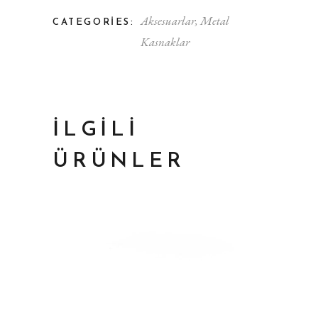
Aksesuarlar
,
Metal
CATEGORIES:
Kasnaklar
İLGILI
ÜRÜNLER