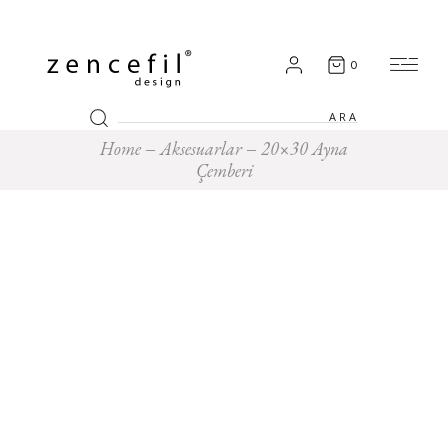
0
Search
for:
Home
Aksesuarlar
20×30 Ayna
Çemberi