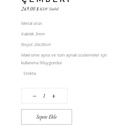
249.00
₺
KDV Dahil
Metal ürün
Kalınlık
3mm
Boyut
20x30cm
Makrome ayna ve tüm aynalı süslemeler için
kullanıma ￼uygundur
Stokta
20x30 Ayna Çemberi quantity
‒
+
Sepete Ekle