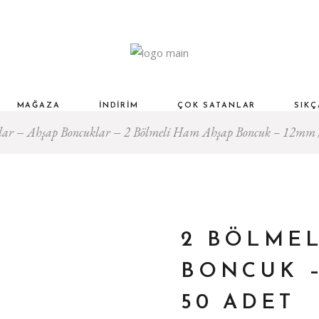
MAĞAZA
İNDIRIM
ÇOK SATANLAR
SIK
lar
Ahşap Boncuklar
2 Bölmeli Ham Ahşap Boncuk – 12mm 
2 BÖLMEL
BONCUK –
50 ADET