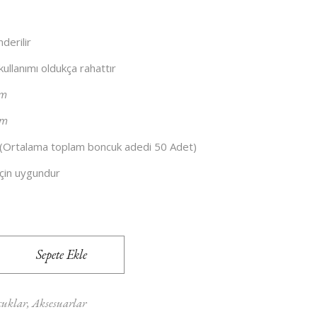
derilir
ullanımı oldukça rahattır
am
mm
 (Ortalama toplam boncuk adedi 50 Adet)
İçin uygundur
Boncuk - 12mm / 18mm - 50 Adet quantity
Sepete Ekle
cuklar
,
Aksesuarlar