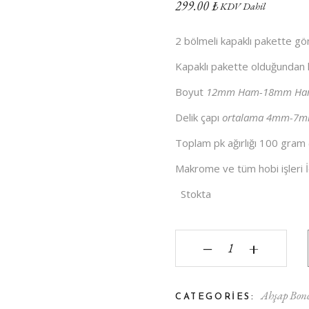
299.00
₺
KDV Dahil
2 bölmeli kapaklı pakette gön
Kapaklı pakette olduğundan k
Boyut
12mm Ham-18mm H
Delik çapı
ortalama 4mm-7
Toplam pk ağırlığı 100 gram
Makrome ve tüm hobi işleri 
Stokta
2 Bölmeli Ham Ahşap 
‒
+
Ahşap Bon
CATEGORIES: