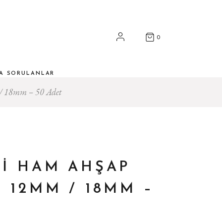
0
ÇA SORULANLAR
/ 18mm – 50 Adet
I HAM AHŞAP
 12MM / 18MM –