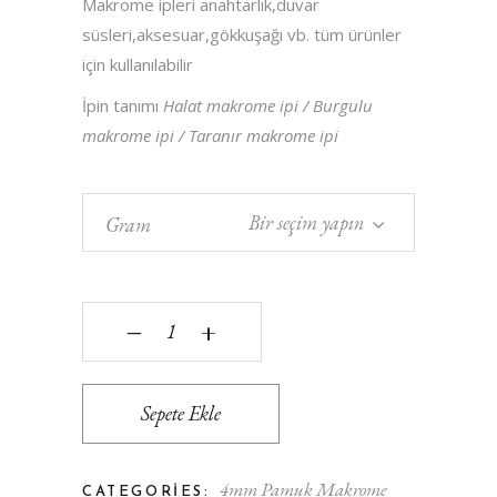
Makrome ipleri anahtarlık,duvar
süsleri,aksesuar,gökkuşağı vb. tüm ürünler
için kullanılabilir
İpin tanımı
Halat makrome ipi / Burgulu
makrome ipi / Taranır makrome ipi
Bir seçim yapın
Gram
Colorful Şeker Pembe - 4 mm - 3 Büküm - Makrom
‒
+
Sepete Ekle
4mm Pamuk Makrome
CATEGORIES: