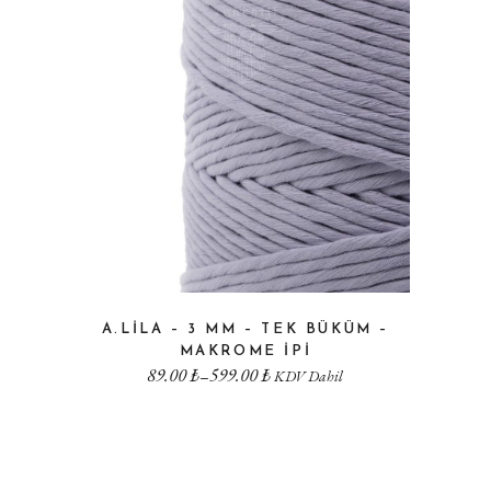
A.LILA – 3 MM – TEK BÜKÜM –
MAKROME IPI
89.00
₺
599.00
₺
–
KDV Dahil