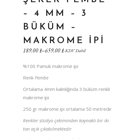
– 4 MM – 3
BÜKÜM –
MAKROME IPI
189.00
₺
–
659.00
₺
KDV Dahil
%100 Pamuk makrome ipi
Renk
Pembe
Ortalama 4mm kalınlığında 3 büküm renkli
makrome ipi
250 gr makrome ipi ortalama 50 metredir
Renkler stüdyo çekiminden kaynaklı bir iki
ton açık çıkabilmektedir