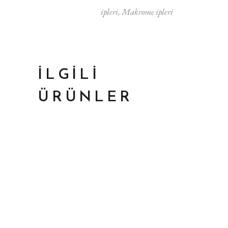
ipleri
,
Makrome ipleri
İLGILI
ÜRÜNLER