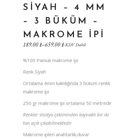
SIYAH – 4 MM
– 3 BÜKÜM –
MAKROME IPI
189.00
₺
–
659.00
₺
KDV Dahil
%100 Pamuk makrome ipi
Renk
Siyah
Ortalama 4mm kalınlığında 3 büküm renkli
makrome ipi
250 gr makrome ipi ortalama 50 metredir
Renkler stüdyo çekiminden kaynaklı bir iki
ton açık çıkabilmektedir
Makrome ipleri anahtarlık,duvar