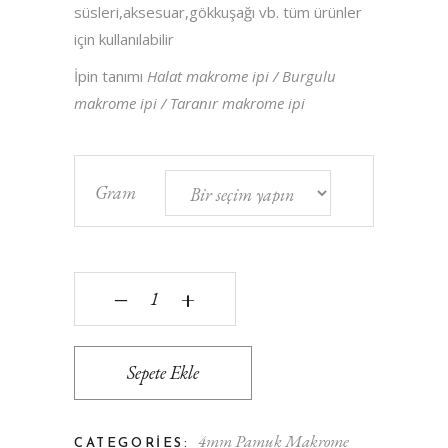
süsleri,aksesuar,gökkuşağı vb. tüm ürünler
için kullanılabilir
İpin tanımı
Halat makrome ipi / Burgulu
makrome ipi / Taranır makrome ipi
Gram
Colorful Siyah - 4 mm - 3 Büküm - Makrome ipi qu
‒
+
Sepete Ekle
4mm Pamuk Makrome
CATEGORIES: