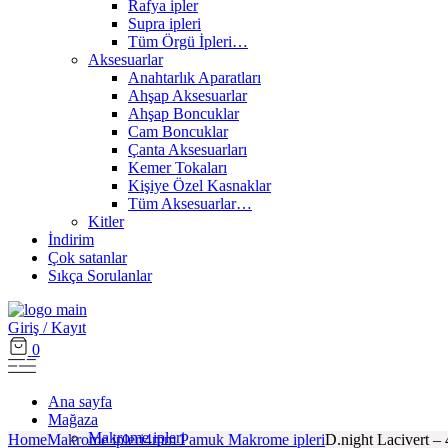
Rafya ipler
Supra ipleri
Tüm Örgü İpleri…
Aksesuarlar
Anahtarlık Aparatları
Ahşap Aksesuarlar
Ahşap Boncuklar
Cam Boncuklar
Çanta Aksesuarları
Kemer Tokaları
Kişiye Özel Kasnaklar
Tüm Aksesuarlar…
Kitler
İndirim
Çok satanlar
Sıkça Sorulanlar
Giriş / Kayıt
0
Ana sayfa
Mağaza
Makrome ipleri
Home
Makrome ipleri
4mm Pamuk Makrome ipleri
D.night Lacivert 