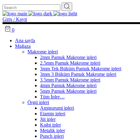
Search
for:
Giriş / Kayıt
0
Ana sayfa
Mağaza
Makrome ipleri
2mm Pamuk Makrome ipleri
2.5mm Pamuk Makrome ipleri
3mm Tek Büküm Pamuk Makrome ipleri
3mm 3 Büküm Pamuk Makrome ipleri
3.5mm Pamuk Makrome ipleri
4mm Pamuk Makrome ipleri
5mm Pamuk Makrome ipleri
Tüm İpler…
Örgü ipleri
Amigurumi ipleri
Etamin ipleri
Jüt ipler
Kağıt ipler
Metalik ipler
Punch ipleri