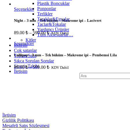
Plastik Boncuklar
Ponponlar
Seçenekler
Terlikler
Taraklar&Fırçalar
Night – 3 mm – Tek büküm – Makrome ipi – Lacivert
Taçlar&Tokalar
Yardımcı Ürünler
89.00
₺
–
599.00
₺
KDV Dahil
Tüm Aksesuarlar…
Kitler
Seçenekler
İndirim
Çok satanlar
Lollipop – 3 mm – Tek büküm – Makrome ipi – Pembemsi Lila
Toptan Satış
Sıkça Sorulan Sorular
Sipariş Takibi
89.00
₺
–
599.00
₺
KDV Dahil
İletişim
Search
for:
İletişim
Gizlilik Politikası
Mesafeli Satış Sözleşmesi