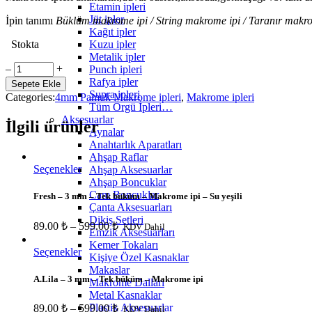
Etamin ipleri
Jüt ipler
İpin tanımı
Büklüm makrome ipi / String makrome ipi / Taranır makro
Kağıt ipler
Kuzu ipler
Stokta
Metalik ipler
D.night
‒
+
Punch ipleri
Lacivert
Rafya ipler
Sepete Ekle
-
Supra ipleri
Categories:
4mm Pamuk Makrome ipleri
,
Makrome ipleri
4
Tüm Örgü İpleri…
mm
Aksesuarlar
İlgili ürünler
-
Aynalar
Tek
Anahtarlık Aparatları
Büküm
Ahşap Raflar
-
Seçenekler
Ahşap Aksesuarlar
Makrome
Ahşap Boncuklar
ipi
Cam Boncuklar
Fresh – 3 mm – Tek büküm – Makrome ipi – Su yeşili
quantity
Çanta Aksesuarları
Dikiş Setleri
89.00
₺
–
599.00
₺
KDV Dahil
Emzik Aksesuarları
Kemer Tokaları
Seçenekler
Kişiye Özel Kasnaklar
Makaslar
A.Lila – 3 mm – Tek büküm – Makrome ipi
Makrome Dalları
Metal Kasnaklar
Plastik Aksesuarlar
89.00
₺
–
599.00
₺
KDV Dahil