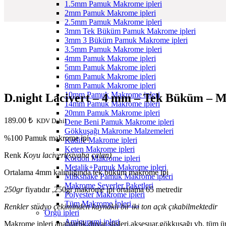
1.5mm Pamuk Makrome ipleri
2mm Pamuk Makrome ipleri
2.5mm Pamuk Makrome ipleri
3mm Tek Büküm Pamuk Makrome ipleri
3mm 3 Büküm Pamuk Makrome ipleri
3.5mm Pamuk Makrome ipleri
4mm Pamuk Makrome ipleri
5mm Pamuk Makrome ipleri
6mm Pamuk Makrome ipleri
8mm Pamuk Makrome ipleri
10mm Pamuk Makrome ipleri
D.night Lacivert – 4 mm – Tek Büküm – 
14mm Pamuk Makrome ipleri
20mm Pamuk Makrome ipleri
189.00
₺
KDV Dahil
Dene Beni Pamuk Makrome ipleri
Gökkuşağı Makrome Malzemeleri
%100 Pamuk makrome ipi
Kadife Makrome ipleri
Keten Makrome ipleri
Renk
Koyu lacivert(siyaha çalan)
Kordon Makrome ipleri
Metalik+Pamuk Makrome ipleri
Ortalama 4mm kalınlığında tek büküm makrome ipi
Milkshake Pamuk Makrome ipleri
Makrome Severler Paketleri
250gr
fiyatıdır ,250gr makrome ipi ortalama 65 metredir
Polyester Makrome ipleri
Tüm Makrome İpleri…
Renkler stüdyo çekiminden kaynaklı bir iki ton açık çıkabilmektedir
Örgü ipleri
Amigurumi ipleri
Makrome ipleri anahtarlık,duvar süsleri,aksesuar,gökkuşağı vb. tüm ürü