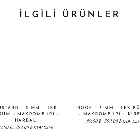
İLGILI ÜRÜNLER
STARD – 3 MM – TEK
ROOF – 3 MM – TEK B
KÜM – MAKROME IPI –
– MAKROME IPI – KIR
89.00
₺
599.00
₺
–
HARDAL
KDV Dahi
9.00
₺
599.00
₺
–
KDV Dahil