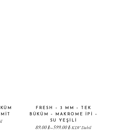
ÜKÜM
FRESH – 3 MM – TEK
EMIT
BÜKÜM – MAKROME IPI –
l
SU YEŞILI
89.00
₺
599.00
₺
–
KDV Dahil