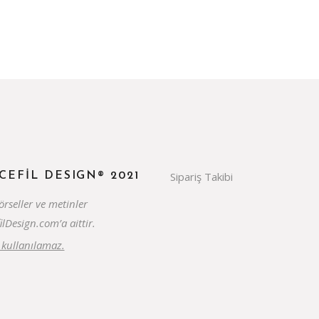
Sipariş Takibi
CEFIL DESIGN® 2021
rseller ve metinler
ilDesign.com’a aittir.
z kullanılamaz.