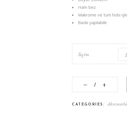
Ham bez
Makrome ve tüm hobi işler
Baskı yapılabilir
Seçim
Ham Bez Çanta quanti
‒
+
Aksesuarla
CATEGORIES: