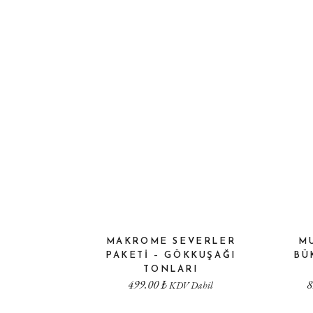
MAKROME SEVERLER
MU
PAKETI – GÖKKUŞAĞI
BÜ
TONLARI
499.00
₺
8
KDV Dahil