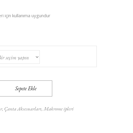
i için kullanıma uygundur
ty
Sepete Ekle
r
,
Çanta Aksesuarları
,
Makrome ipleri