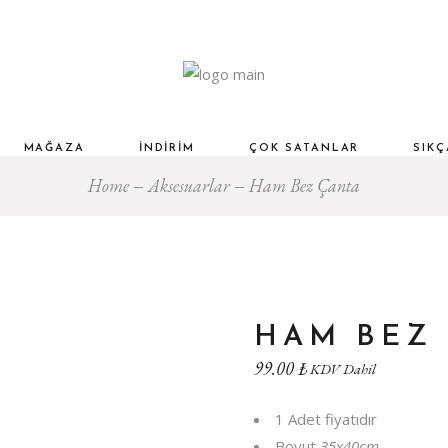
MAĞAZA
İNDIRIM
ÇOK SATANLAR
SIK
Home
Aksesuarlar
Ham Bez Çanta
HAM BEZ
99.00
₺
KDV Dahil
1 Adet fiyatıdır
Boyut
35x40cm