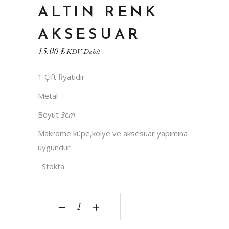
ALTIN RENK
AKSESUAR
15.00
₺
KDV Dahil
1 Çift fiyatıdır
Metal
Boyut
3cm
Makrome küpe,kolye ve aksesuar yapımına
uygundur
Stokta
Kalp Model Altın Renk Aksesuar quantity
‒
+