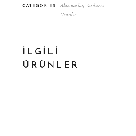
Aksesuarlar
,
Yardımcı
CATEGORIES:
Ürünler
İLGILI
ÜRÜNLER