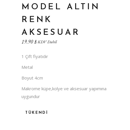
MODEL ALTIN
RENK
AKSESUAR
19.90
₺
KDV Dahil
1 Çift fiyatıdır
Metal
Boyut 4
cm
Makrome küpe,kolye ve aksesuar yapımına
uygundur
TÜKENDI