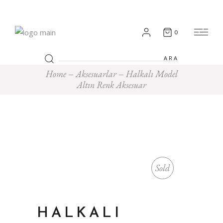
0
Search
for:
Home
Aksesuarlar
Halkalı Model
Altın Renk Aksesuar
Sold
HALKALI