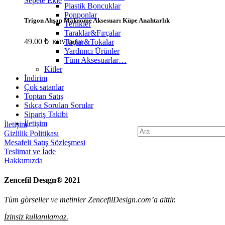
Sepete Ekle
Plastik Boncuklar
Ponponlar
Trigon Ahşap Makrome Aksesuarı Küpe Anahtarlık
Terlikler
Taraklar&Fırçalar
49.00
₺
Taçlar&Tokalar
KDV Dahil
Yardımcı Ürünler
Tüm Aksesuarlar…
Kitler
İndirim
Çok satanlar
Toptan Satış
Sıkça Sorulan Sorular
Sipariş Takibi
İletişim
İletişim
Search
Gizlilik Politikası
for:
Mesafeli Satış Sözleşmesi
Teslimat ve İade
Hakkımızda
Zencefil Desıgn® 2021
Tüm görseller ve metinler ZencefilDesign.com’a aittir.
İzinsiz kullanılamaz.