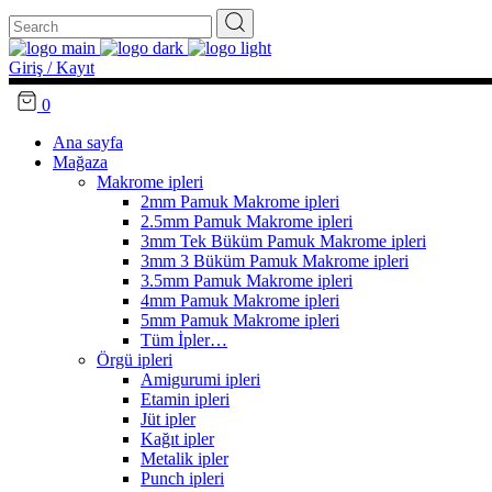
Search
for:
Giriş / Kayıt
0
Ana sayfa
Mağaza
Makrome ipleri
2mm Pamuk Makrome ipleri
2.5mm Pamuk Makrome ipleri
3mm Tek Büküm Pamuk Makrome ipleri
3mm 3 Büküm Pamuk Makrome ipleri
3.5mm Pamuk Makrome ipleri
4mm Pamuk Makrome ipleri
5mm Pamuk Makrome ipleri
Tüm İpler…
Örgü ipleri
Amigurumi ipleri
Etamin ipleri
Jüt ipler
Kağıt ipler
Metalik ipler
Punch ipleri