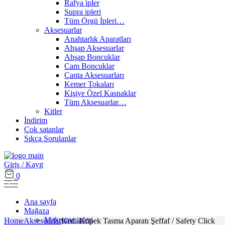
Rafya ipler
Supra ipleri
Tüm Örgü İpleri…
Aksesuarlar
Anahtarlık Aparatları
Ahşap Aksesuarlar
Ahşap Boncuklar
Cam Boncuklar
Çanta Aksesuarları
Kemer Tokaları
Kişiye Özel Kasnaklar
Tüm Aksesuarlar…
Kitler
İndirim
Çok satanlar
Sıkça Sorulanlar
Giriş / Kayıt
0
Ana sayfa
Mağaza
Makrome ipleri
Home
Aksesuarlar
Kedi-Köpek Tasma Aparatı Şeffaf / Safety Click