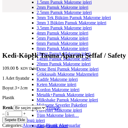
1.5mm Pamuk Makrome ipleri
2mm Pamuk Makrome ipleri
2.5mm Pamuk Makrome ipleri
3mm Tek Büküm Pamuk Makrome ipleri
3mm 3 Büküm Pamuk Makrome ipleri
3.5mm Pamuk Makrome ipleri
4mm Pamuk Makrome ipleri
5mm Pamuk Makrome ipleri
6mm Pamuk Makrome ipleri
8mm Pamuk Makrome ipleri
10mm Pamuk Makrome ipleri
Kedi-Köpek Tasma Aparatı Şeffaf / Safety
14mm Pamuk Makrome ipleri
20mm Pamuk Makrome ipleri
109.00
₺
KDV Dahil
Dene Beni Pamuk Makrome ipleri
Gökkuşağı Makrome Malzemeleri
1 Adet fiyatıdır
Kadife Makrome ipleri
Keten Makrome ipleri
Boyut
3×1cm
Kordon Makrome ipleri
Metalik+Pamuk Makrome ipleri
Plastik
Milkshake Pamuk Makrome ipleri
Makrome Severler Paketleri
Renk
Temizle
Polyester Makrome ipleri
Kedi-
‒
+
Tüm Makrome İpleri…
Köpek
Sepete Ekle
Örgü ipleri
Tasma
Categories:
Aksesuarlar
,
Plastik Aksesuarlar
Amigurumi ipleri