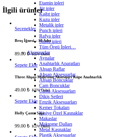
Aparatı
Etamin ipleri
Şeffaf
Jüt ipler
İlgili ürünler
/
Kağıt ipler
Safety
Kuzu ipler
Click
Metalik ipler
quantity
Seçenekler
Punch ipleri
Rafya ipler
Broş İğnesi – 10 Adet
Supra ipleri
Tüm Örgü İpleri…
Aksesuarlar
89.00
₺
KDV Dahil
Aynalar
Anahtarlık Aparatları
Sepete Ekle
Ahşap Raflar
Ahşap Aksesuarlar
Three Ahşap Makrome Aksesuarı Küpe Anahtarlık
Ahşap Boncuklar
Cam Boncuklar
49.00
₺
KDV Dahil
Çanta Aksesuarları
Dikiş Setleri
Sepete Ekle
Emzik Aksesuarları
Kemer Tokaları
Kişiye Özel Kasnaklar
Holly Çanta Sapı
Makaslar
Makrome Dalları
99.00
₺
KDV Dahil
Metal Kasnaklar
Plastik Aksesuarlar