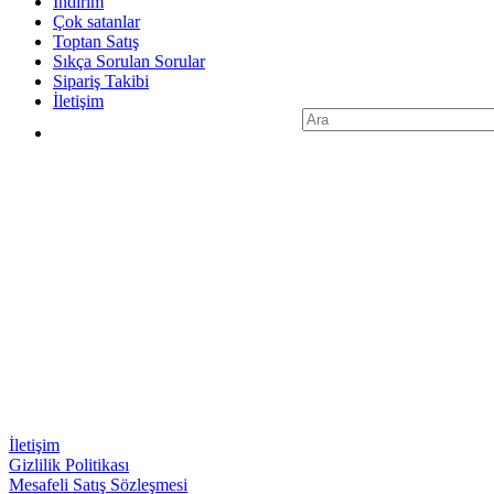
İndirim
Çok satanlar
Toptan Satış
Sıkça Sorulan Sorular
Sipariş Takibi
İletişim
Search
for:
İletişim
Gizlilik Politikası
Mesafeli Satış Sözleşmesi