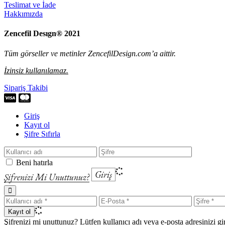
Teslimat ve İade
Hakkımızda
Zencefil Desıgn® 2021
Tüm görseller ve metinler ZencefilDesign.com’a aittir.
İzinsiz kullanılamaz.
Sipariş Takibi
Giriş
Kayıt ol
Şifre Sıfırla
Beni hatırla
Giriş
Şifrenizi Mi Unuttunuz?
Kayıt ol
Şifrenizi mi unuttunuz? Lütfen kullanıcı adı veya e-posta adresinizi gir