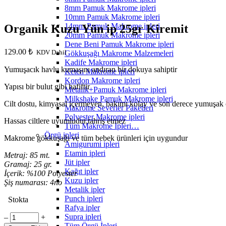
8mm Pamuk Makrome ipleri
10mm Pamuk Makrome ipleri
14mm Pamuk Makrome ipleri
Organik Kuzu Yün ip 25gr Kiremit
20mm Pamuk Makrome ipleri
Dene Beni Pamuk Makrome ipleri
129.00
₺
KDV Dahil
Gökkuşağı Makrome Malzemeleri
Kadife Makrome ipleri
Yumuşacık havlu kumaşını andıran bir dokuya sahiptir
Keten Makrome ipleri
Kordon Makrome ipleri
Yapısı bir bulut gibi hafiftir
Metalik+Pamuk Makrome ipleri
Milkshake Pamuk Makrome ipleri
Cilt dostu, kimyasal içermeyen, bakımı kolay ve son derece yumuşak o
Makrome Severler Paketleri
Polyester Makrome ipleri
Hassas ciltlere uyumludur,tahriş etmez
Tüm Makrome İpleri…
Örgü ipleri
Makrome gökkuşağı ve tüm bebek ürünleri için uygundur
Amigurumi ipleri
Etamin ipleri
Metraj: 85 mt.
Jüt ipler
Gramaj: 25 gr.
Kağıt ipler
İçerik: %100 Polyester
Kuzu ipler
Şiş numarası: 4no
Metalik ipler
Punch ipleri
Stokta
Rafya ipler
Organik
Supra ipleri
‒
+
Kuzu
Tüm Örgü İpleri…