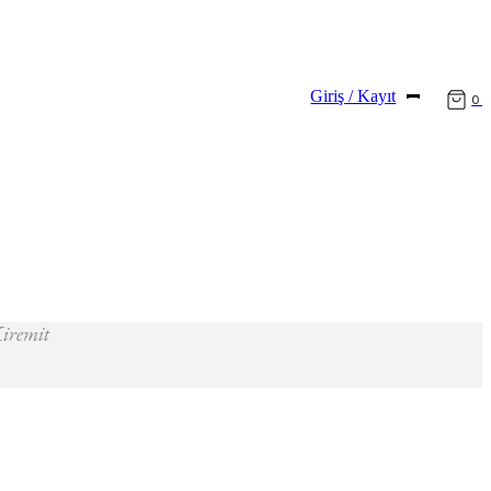
Giriş / Kayıt
0
iremit