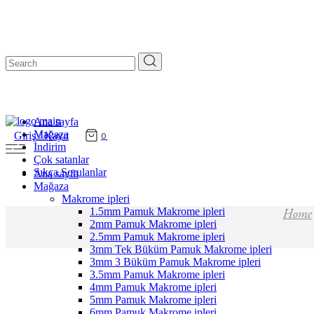
Search
for:
Ana sayfa
Mağaza
Giriş / Kayıt
0
İndirim
Çok satanlar
Sıkça Sorulanlar
Ana sayfa
Mağaza
Makrome ipleri
1.5mm Pamuk Makrome ipleri
Home
2mm Pamuk Makrome ipleri
2.5mm Pamuk Makrome ipleri
3mm Tek Büküm Pamuk Makrome ipleri
3mm 3 Büküm Pamuk Makrome ipleri
3.5mm Pamuk Makrome ipleri
4mm Pamuk Makrome ipleri
5mm Pamuk Makrome ipleri
6mm Pamuk Makrome ipleri