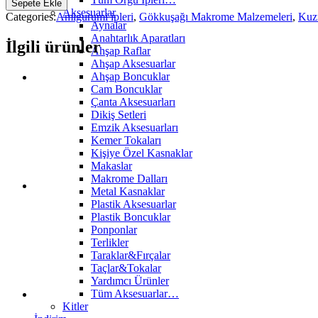
Sepete Ekle
Yün
Aksesuarlar
Categories:
Amigurumi ipleri
,
Gökkuşağı Makrome Malzemeleri
,
Kuzu
ip
Aynalar
25gr
Anahtarlık Aparatları
İlgili ürünler
Kiremit
Ahşap Raflar
quantity
Ahşap Aksesuarlar
Ahşap Boncuklar
Cam Boncuklar
Çanta Aksesuarları
Dikiş Setleri
Emzik Aksesuarları
Kemer Tokaları
Kişiye Özel Kasnaklar
Makaslar
Makrome Dalları
Metal Kasnaklar
Plastik Aksesuarlar
Plastik Boncuklar
Ponponlar
Terlikler
Taraklar&Fırçalar
Taçlar&Tokalar
Yardımcı Ürünler
Tüm Aksesuarlar…
Kitler