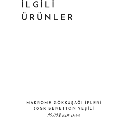
İLGILI
ÜRÜNLER
MAKROME GÖKKUŞAĞI İPLERI
30GR BENETTON YEŞILI
99.00
₺
KDV Dahil