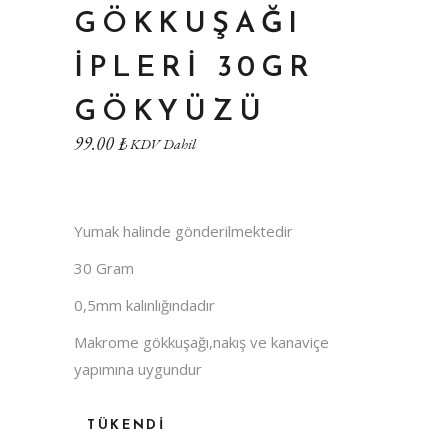
GÖKKUŞAĞI
İPLERI 30GR
GÖKYÜZÜ
99.00
₺
KDV Dahil
Yumak halinde gönderilmektedir
30 Gram
0,5mm kalınlığındadır
Makrome gökkuşağı,nakış ve kanaviçe
yapımına uygundur
TÜKENDI