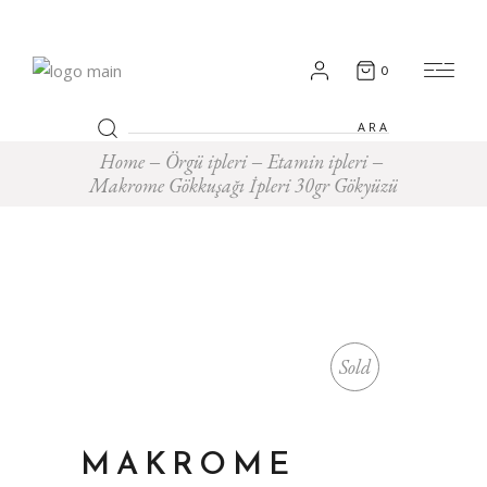
0
Search
for:
Home
Örgü ipleri
Etamin ipleri
Makrome Gökkuşağı İpleri 30gr Gökyüzü
Sold
MAKROME