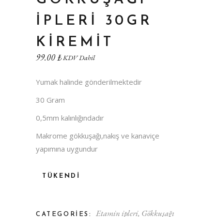
İPLERI 30GR
KIREMIT
99.00
₺
KDV Dahil
Yumak halinde gönderilmektedir
30 Gram
0,5mm kalınlığındadır
Makrome gökkuşağı,nakış ve kanaviçe
yapımına uygundur
TÜKENDI
Etamin ipleri
,
Gökkuşağı
CATEGORIES: