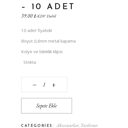
– 10 ADET
39.00
₺
KDV Dahil
10 adet fiyatıdır
Boyut
0,8mm
metal kapama
Kolye ve bileklik klipsi
Stokta
Metal kapama - 10 Adet quantity
‒
+
Sepete Ekle
Aksesuarlar
,
Yardımcı
CATEGORIES: