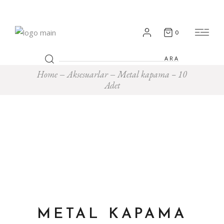
0
Search
for:
Home
Aksesuarlar
Metal kapama – 10
Adet
METAL KAPAMA