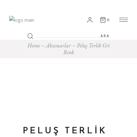
0
Search
for:
Home
Aksesuarlar
Peluş Terlik Gri
Renk
PELUŞ TERLIK