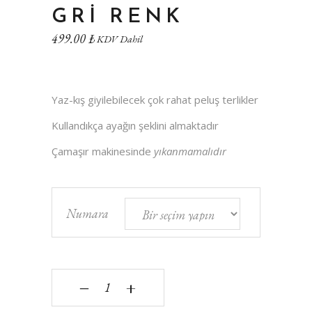
GRI RENK
499.00
₺
KDV Dahil
Yaz-kış giyilebilecek çok rahat peluş terlikler
Kullandıkça ayağın şeklini almaktadır
Çamaşır makinesinde
yıkanmamalıdır
Numara
Peluş Terlik Gri Renk quantity
‒
+