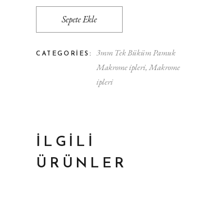
Sepete Ekle
3mm Tek Büküm Pamuk
CATEGORIES:
Makrome ipleri
,
Makrome
ipleri
İLGILI
ÜRÜNLER