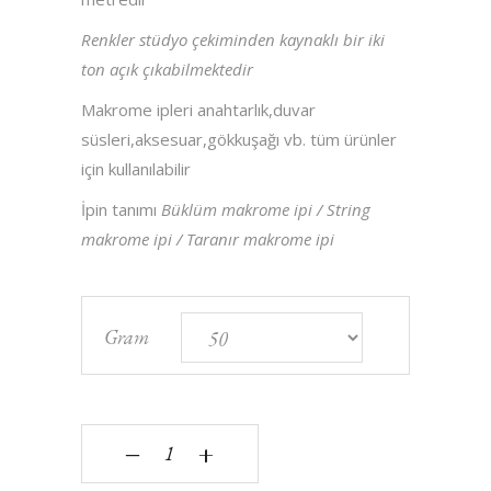
Renkler stüdyo çekiminden kaynaklı bir iki
ton açık çıkabilmektedir
Makrome ipleri anahtarlık,duvar
süsleri,aksesuar,gökkuşağı vb. tüm ürünler
için kullanılabilir
İpin tanımı
Büklüm makrome ipi / String
makrome ipi / Taranır makrome ipi
Gram
Pink Panter - 3 mm - Tek Büküm - Makrome ipi 
‒
+