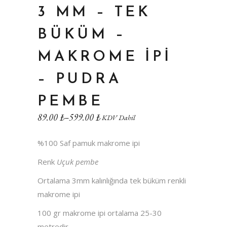
3 MM – TEK
BÜKÜM –
MAKROME IPI
– PUDRA
PEMBE
89.00
₺
–
599.00
₺
KDV Dahil
%100 Saf pamuk makrome ipi
Renk
Uçuk pembe
Ortalama 3mm kalınlığında tek büküm renkli
makrome ipi
100 gr makrome ipi ortalama 25-30
metredir