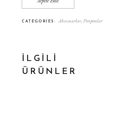
Sepete Ekle
Aksesuarlar
,
Ponponlar
CATEGORIES:
İLGILI
ÜRÜNLER