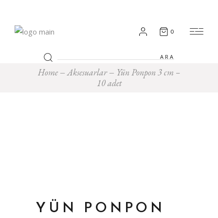
0
Search
for:
Home
Aksesuarlar
Yün Ponpon 3 cm –
10 adet
YÜN PONPON