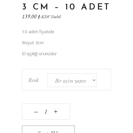
3 CM – 10 ADET
139.00
₺
KDV Dahil
10 adet fiyatıdır
Boyut
3cm
El işçiliği ürünüdür
Renk
Yün Ponpon 3 cm - 10 adet quantity
‒
+