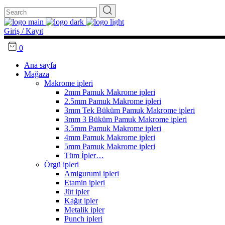
Search
for:
Giriş / Kayıt
0
Ana sayfa
Mağaza
Makrome ipleri
2mm Pamuk Makrome ipleri
2.5mm Pamuk Makrome ipleri
3mm Tek Büküm Pamuk Makrome ipleri
3mm 3 Büküm Pamuk Makrome ipleri
3.5mm Pamuk Makrome ipleri
4mm Pamuk Makrome ipleri
5mm Pamuk Makrome ipleri
Tüm İpler…
Örgü ipleri
Amigurumi ipleri
Etamin ipleri
Jüt ipler
Kağıt ipler
Metalik ipler
Punch ipleri