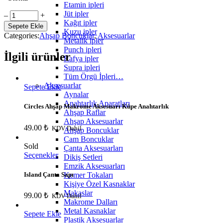
Etamin ipleri
Jüt ipler
Tek
‒
+
Kağıt ipler
Delikli
Sepete Ekle
Kuzu ipler
Sırlı
Categories:
Ahşap Boncuklar
,
Aksesuarlar
Metalik ipler
Ahşap
Punch ipleri
Boncuk
İlgili ürünler
Rafya ipler
20
Supra ipleri
mm
Tüm Örgü İpleri…
quantity
Aksesuarlar
Sepete Ekle
Aynalar
Anahtarlık Aparatları
Circles Ahşap Makrome Aksesuarı Küpe Anahtarlık
Ahşap Raflar
Ahşap Aksesuarlar
49.00
₺
KDV Dahil
Ahşap Boncuklar
Cam Boncuklar
Sold
Çanta Aksesuarları
Seçenekler
Dikiş Setleri
Emzik Aksesuarları
Kemer Tokaları
Island Çanta Sapı
Kişiye Özel Kasnaklar
Makaslar
99.00
₺
KDV Dahil
Makrome Dalları
Metal Kasnaklar
Sepete Ekle
Plastik Aksesuarlar