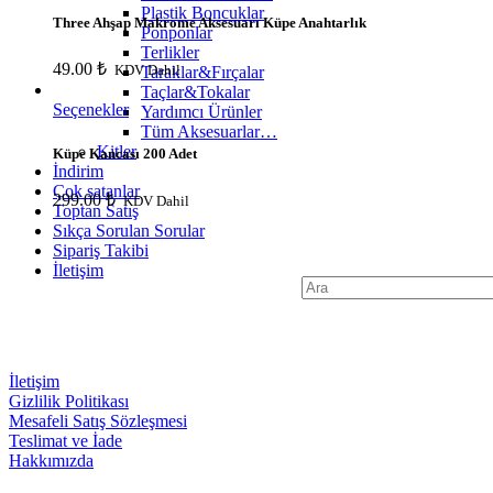
Plastik Boncuklar
Three Ahşap Makrome Aksesuarı Küpe Anahtarlık
Ponponlar
Terlikler
49.00
₺
KDV Dahil
Taraklar&Fırçalar
Taçlar&Tokalar
Seçenekler
Yardımcı Ürünler
Tüm Aksesuarlar…
Kitler
Küpe Kancası 200 Adet
İndirim
Çok satanlar
299.00
₺
KDV Dahil
Toptan Satış
Sıkça Sorulan Sorular
Sipariş Takibi
İletişim
Search
for:
İletişim
Gizlilik Politikası
Mesafeli Satış Sözleşmesi
Teslimat ve İade
Hakkımızda