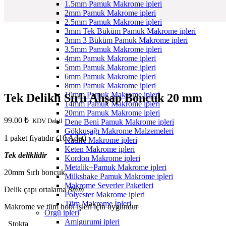
1.5mm Pamuk Makrome ipleri
2mm Pamuk Makrome ipleri
2.5mm Pamuk Makrome ipleri
3mm Tek Büküm Pamuk Makrome ipleri
3mm 3 Büküm Pamuk Makrome ipleri
3.5mm Pamuk Makrome ipleri
4mm Pamuk Makrome ipleri
5mm Pamuk Makrome ipleri
6mm Pamuk Makrome ipleri
8mm Pamuk Makrome ipleri
10mm Pamuk Makrome ipleri
Tek Delikli Sırlı Ahşap Boncuk 20 mm
14mm Pamuk Makrome ipleri
20mm Pamuk Makrome ipleri
99.00
₺
KDV Dahil
Dene Beni Pamuk Makrome ipleri
Gökkuşağı Makrome Malzemeleri
1 paket fiyatıdır (10 Adet)
Kadife Makrome ipleri
Keten Makrome ipleri
Tek deliklidir
Kordon Makrome ipleri
Metalik+Pamuk Makrome ipleri
20mm Sırlı boncuk
Milkshake Pamuk Makrome ipleri
Makrome Severler Paketleri
Delik çapı ortalama
8mm
Polyester Makrome ipleri
Tüm Makrome İpleri…
Makrome ve tüm hobi işleri için uygundur
Örgü ipleri
Amigurumi ipleri
Stokta