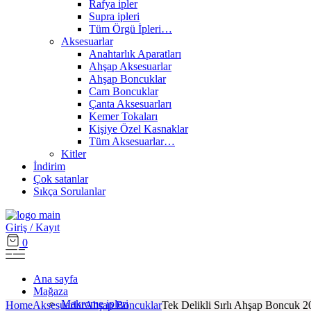
Rafya ipler
Supra ipleri
Tüm Örgü İpleri…
Aksesuarlar
Anahtarlık Aparatları
Ahşap Aksesuarlar
Ahşap Boncuklar
Cam Boncuklar
Çanta Aksesuarları
Kemer Tokaları
Kişiye Özel Kasnaklar
Tüm Aksesuarlar…
Kitler
İndirim
Çok satanlar
Sıkça Sorulanlar
Giriş / Kayıt
0
Ana sayfa
Mağaza
Makrome ipleri
Home
Aksesuarlar
Ahşap Boncuklar
Tek Delikli Sırlı Ahşap Boncuk 