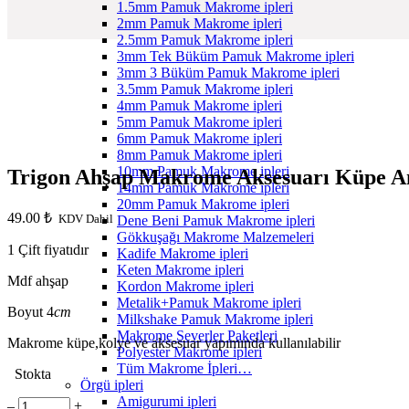
1.5mm Pamuk Makrome ipleri
2mm Pamuk Makrome ipleri
2.5mm Pamuk Makrome ipleri
3mm Tek Büküm Pamuk Makrome ipleri
3mm 3 Büküm Pamuk Makrome ipleri
3.5mm Pamuk Makrome ipleri
4mm Pamuk Makrome ipleri
5mm Pamuk Makrome ipleri
6mm Pamuk Makrome ipleri
8mm Pamuk Makrome ipleri
10mm Pamuk Makrome ipleri
Trigon Ahşap Makrome Aksesuarı Küpe A
14mm Pamuk Makrome ipleri
20mm Pamuk Makrome ipleri
49.00
₺
KDV Dahil
Dene Beni Pamuk Makrome ipleri
Gökkuşağı Makrome Malzemeleri
1 Çift fiyatıdır
Kadife Makrome ipleri
Keten Makrome ipleri
Mdf ahşap
Kordon Makrome ipleri
Metalik+Pamuk Makrome ipleri
Boyut 4
cm
Milkshake Pamuk Makrome ipleri
Makrome Severler Paketleri
Makrome küpe,kolye ve aksesuar yapımında kullanılabilir
Polyester Makrome ipleri
Tüm Makrome İpleri…
Stokta
Örgü ipleri
Amigurumi ipleri
Trigon
‒
+