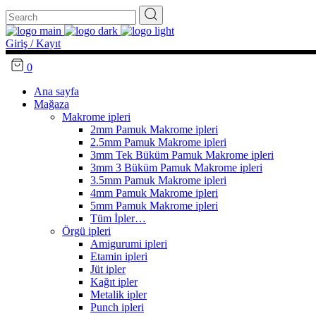
Search
for:
Giriş / Kayıt
0
Ana sayfa
Mağaza
Makrome ipleri
2mm Pamuk Makrome ipleri
2.5mm Pamuk Makrome ipleri
3mm Tek Büküm Pamuk Makrome ipleri
3mm 3 Büküm Pamuk Makrome ipleri
3.5mm Pamuk Makrome ipleri
4mm Pamuk Makrome ipleri
5mm Pamuk Makrome ipleri
Tüm İpler…
Örgü ipleri
Amigurumi ipleri
Etamin ipleri
Jüt ipler
Kağıt ipler
Metalik ipler
Punch ipleri