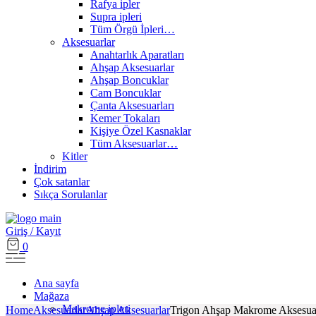
Rafya ipler
Supra ipleri
Tüm Örgü İpleri…
Aksesuarlar
Anahtarlık Aparatları
Ahşap Aksesuarlar
Ahşap Boncuklar
Cam Boncuklar
Çanta Aksesuarları
Kemer Tokaları
Kişiye Özel Kasnaklar
Tüm Aksesuarlar…
Kitler
İndirim
Çok satanlar
Sıkça Sorulanlar
Giriş / Kayıt
0
Ana sayfa
Mağaza
Makrome ipleri
Home
Aksesuarlar
Ahşap Aksesuarlar
Trigon Ahşap Makrome Aksesuar