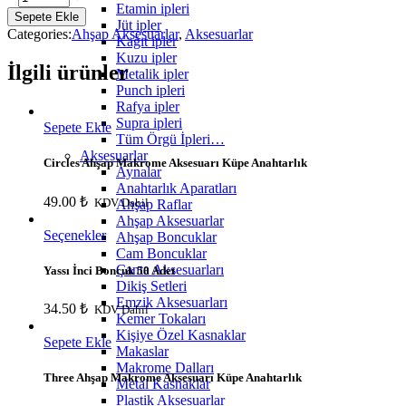
Etamin ipleri
Ahşap
Sepete Ekle
Jüt ipler
Makrome
Categories:
Ahşap Aksesuarlar
,
Aksesuarlar
Kağıt ipler
Aksesuarı
Kuzu ipler
Küpe
İlgili ürünler
Metalik ipler
Anahtarlık
Punch ipleri
quantity
Rafya ipler
Supra ipleri
Sepete Ekle
Tüm Örgü İpleri…
Aksesuarlar
Circles Ahşap Makrome Aksesuarı Küpe Anahtarlık
Aynalar
Anahtarlık Aparatları
49.00
₺
KDV Dahil
Ahşap Raflar
Ahşap Aksesuarlar
Seçenekler
Ahşap Boncuklar
Cam Boncuklar
Çanta Aksesuarları
Yassı İnci Boncuk 50 Adet
Dikiş Setleri
Emzik Aksesuarları
34.50
₺
KDV Dahil
Kemer Tokaları
Kişiye Özel Kasnaklar
Sepete Ekle
Makaslar
Makrome Dalları
Three Ahşap Makrome Aksesuarı Küpe Anahtarlık
Metal Kasnaklar
Plastik Aksesuarlar