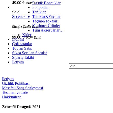
49.00
₺
Plastik Boncuklar
KDV Dahil
Ponponlar
Terlikler
Sold
Taraklar&Fırçalar
Seçenekler
Taçlar&Tokalar
Yardımcı Ürünler
Simple Çanta Sapı
Tüm Aksesuarlar…
Kitler
99.00
₺
KDV Dahil
İndirim
Çok satanlar
Toptan Satış
Sıkça Sorulan Sorular
Sipariş Takibi
İletişim
Search
for:
İletişim
Gizlilik Politikası
Mesafeli Satış Sözleşmesi
Teslimat ve İade
Hakkımızda
Zencefil Desıgn® 2021