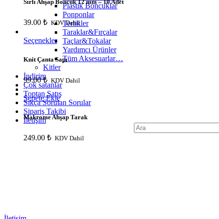
Sırlı Ahşap Boncuk 12 mm – 10 Adet
Plastik Boncuklar
Ponponlar
39.00
₺
Terlikler
KDV Dahil
Taraklar&Fırçalar
Seçenekler
Taçlar&Tokalar
Yardımcı Ürünler
Tüm Aksesuarlar…
Knit Çanta Sapı
Kitler
İndirim
99.00
₺
KDV Dahil
Çok satanlar
Toptan Satış
Sepete Ekle
Sıkça Sorulan Sorular
Sipariş Takibi
Makrome Ahşap Tarak
İletişim
Search
for:
249.00
₺
KDV Dahil
İletişim