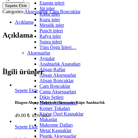
Etamin ipleri
Kere
Sepete Ekle
Jüt ipler
Maşallah
Categories:
Aksesuarlar
,
Cam Boncuklar
Kağıt ipler
Nazar
Kuzu ipler
Boncuğu
Açıklama
Metalik ipler
-
Punch ipleri
Büyük
Açıklama
Rafya ipler
quantity
Supra ipleri
Tüm Örgü İpleri…
Aksesuarlar
Aynalar
Anahtarlık Aparatları
Ahşap Raflar
İlgili ürünler
Ahşap Aksesuarlar
Ahşap Boncuklar
Cam Boncuklar
Sepete Ekle
Çanta Aksesuarları
Dikiş Setleri
Emzik Aksesuarları
Diagon Ahşap Makrome Aksesuarı Küpe Anahtarlık
Kemer Tokaları
Kişiye Özel Kasnaklar
49.00
₺
KDV Dahil
Makaslar
Makrome Dalları
Sepete Ekle
Metal Kasnaklar
Plastik Aksesuarlar