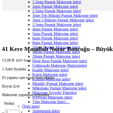
1.5mm Pamuk Makrome ipleri
2mm Pamuk Makrome ipleri
2.5mm Pamuk Makrome ipleri
3mm Tek Büküm Pamuk Makrome ipleri
3mm 3 Büküm Pamuk Makrome ipleri
3.5mm Pamuk Makrome ipleri
4mm Pamuk Makrome ipleri
5mm Pamuk Makrome ipleri
6mm Pamuk Makrome ipleri
8mm Pamuk Makrome ipleri
10mm Pamuk Makrome ipleri
41 Kere Maşallah Nazar Boncuğu – Büyük
14mm Pamuk Makrome ipleri
20mm Pamuk Makrome ipleri
15.00
₺
KDV Dahil
Dene Beni Pamuk Makrome ipleri
Gökkuşağı Makrome Malzemeleri
1 Adet fiyatıdır
Kadife Makrome ipleri
Keten Makrome ipleri
El yapımı cam nazar boncuğudur
Kordon Makrome ipleri
Metalik+Pamuk Makrome ipleri
Boyut 2
cm
Milkshake Pamuk Makrome ipleri
Makrome Severler Paketleri
Makrome yapımına uygundur
Polyester Makrome ipleri
Tüm Makrome İpleri…
Stokta
Örgü ipleri
Amigurumi ipleri
41
‒
+