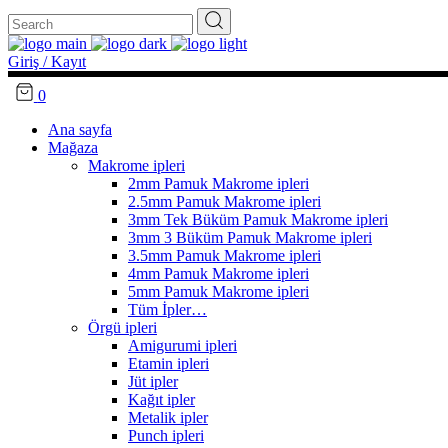
Search
for:
Giriş / Kayıt
0
Ana sayfa
Mağaza
Makrome ipleri
2mm Pamuk Makrome ipleri
2.5mm Pamuk Makrome ipleri
3mm Tek Büküm Pamuk Makrome ipleri
3mm 3 Büküm Pamuk Makrome ipleri
3.5mm Pamuk Makrome ipleri
4mm Pamuk Makrome ipleri
5mm Pamuk Makrome ipleri
Tüm İpler…
Örgü ipleri
Amigurumi ipleri
Etamin ipleri
Jüt ipler
Kağıt ipler
Metalik ipler
Punch ipleri