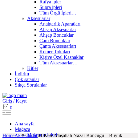
Rafya ipler
Supra ipleri
Tüm Örgü İpleri…
Aksesuarlar
Anahtarlık Aparatları
Ahşap Aksesuarlar
Ahşap Boncuklar
Cam Boncuklar
Çanta Aksesuarları
Kemer Tokaları
Kişiye Özel Kasnaklar
Tüm Aksesuarlar…
Kitler
İndirim
Çok satanlar
Sıkça Sorulanlar
Giriş / Kayıt
0
Ana sayfa
Mağaza
Makrome ipleri
Home
Aksesuarlar
41 Kere Maşallah Nazar Boncuğu – Büyük