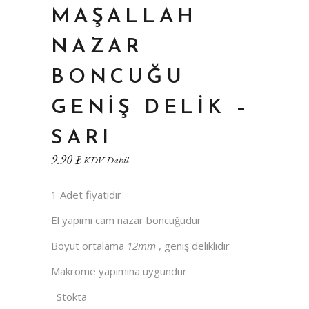
MAŞALLAH
NAZAR
BONCUĞU
GENIŞ DELIK –
SARI
9.90
₺
KDV Dahil
1 Adet fiyatıdır
El yapımı cam nazar boncuğudur
Boyut ortalama
12mm
, geniş deliklidir
Makrome yapımına uygundur
Stokta