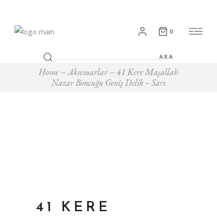
0
Search
for:
Home
Aksesuarlar
41 Kere Maşallah
Nazar Boncuğu Geniş Delik – Sarı
41 KERE