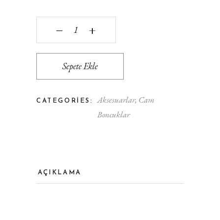
41 Kere Maşallah Nazar Boncuğu Geniş Delik - Sar
‒
+
Sepete Ekle
Aksesuarlar
,
Cam
CATEGORIES:
Boncuklar
AÇIKLAMA