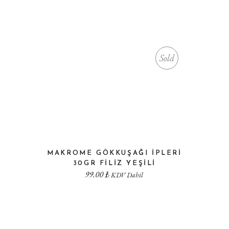
Sold
MAKROME GÖKKUŞAĞI İPLERI
30GR FILIZ YEŞILI
99.00
₺
KDV Dahil