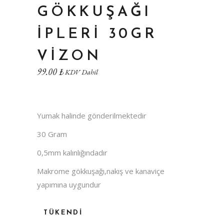
GÖKKUŞAĞI
İPLERI 30GR
VIZON
99.00
₺
KDV Dahil
Yumak halinde gönderilmektedir
30 Gram
0,5mm kalınlığındadır
Makrome gökkuşağı,nakış ve kanaviçe
yapımına uygundur
TÜKENDI