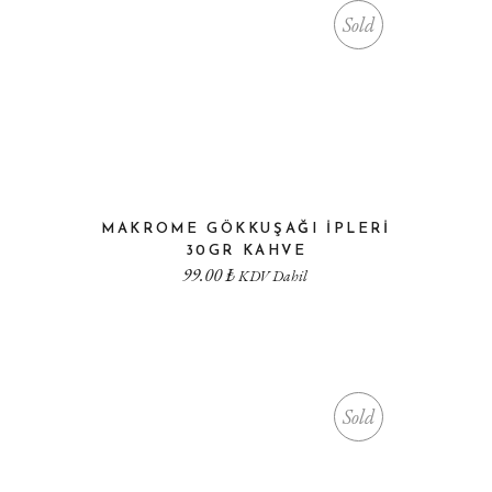
Sold
MAKROME GÖKKUŞAĞI İPLERI
30GR KAHVE
99.00
₺
KDV Dahil
Sold