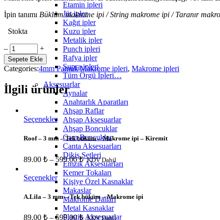
Etamin ipleri
Jüt ipler
İpin tanımı
Büklüm makrome ipi / String makrome ipi / Taranır makro
Kağıt ipler
Kuzu ipler
Stokta
Metalik ipler
Mint
‒
+
Punch ipleri
Su
Rafya ipler
Sepete Ekle
yeşili
Supra ipleri
Categories:
4mm Pamuk Makrome ipleri
,
Makrome ipleri
-
Tüm Örgü İpleri…
4
Aksesuarlar
İlgili ürünler
mm
Aynalar
-
Anahtarlık Aparatları
Tek
Ahşap Raflar
Büküm
Seçenekler
Ahşap Aksesuarlar
-
Ahşap Boncuklar
Makrome
Cam Boncuklar
Roof – 3 mm – Tek büküm – Makrome ipi – Kiremit
ipi
Çanta Aksesuarları
quantity
Dikiş Setleri
89.00
₺
–
599.00
₺
KDV Dahil
Emzik Aksesuarları
Kemer Tokaları
Seçenekler
Kişiye Özel Kasnaklar
Makaslar
A.Lila – 3 mm – Tek büküm – Makrome ipi
Makrome Dalları
Metal Kasnaklar
Plastik Aksesuarlar
89.00
₺
–
599.00
₺
KDV Dahil