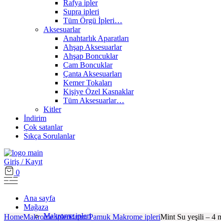
Rafya ipler
Supra ipleri
Tüm Örgü İpleri…
Aksesuarlar
Anahtarlık Aparatları
Ahşap Aksesuarlar
Ahşap Boncuklar
Cam Boncuklar
Çanta Aksesuarları
Kemer Tokaları
Kişiye Özel Kasnaklar
Tüm Aksesuarlar…
Kitler
İndirim
Çok satanlar
Sıkça Sorulanlar
Giriş / Kayıt
0
Ana sayfa
Mağaza
Makrome ipleri
Home
Makrome ipleri
4mm Pamuk Makrome ipleri
Mint Su yeşili – 