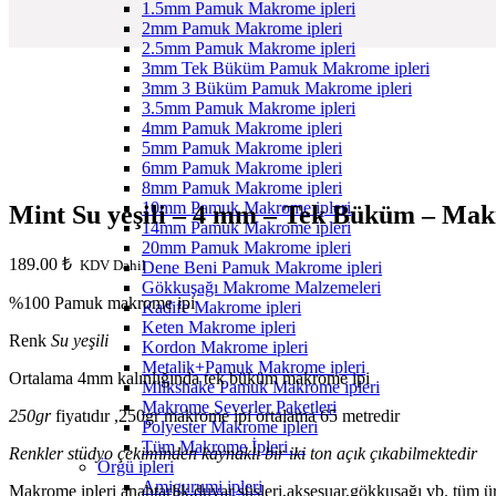
1.5mm Pamuk Makrome ipleri
2mm Pamuk Makrome ipleri
2.5mm Pamuk Makrome ipleri
3mm Tek Büküm Pamuk Makrome ipleri
3mm 3 Büküm Pamuk Makrome ipleri
3.5mm Pamuk Makrome ipleri
4mm Pamuk Makrome ipleri
5mm Pamuk Makrome ipleri
6mm Pamuk Makrome ipleri
8mm Pamuk Makrome ipleri
10mm Pamuk Makrome ipleri
Mint Su yeşili – 4 mm – Tek Büküm – Mak
14mm Pamuk Makrome ipleri
20mm Pamuk Makrome ipleri
189.00
₺
KDV Dahil
Dene Beni Pamuk Makrome ipleri
Gökkuşağı Makrome Malzemeleri
%100 Pamuk makrome ipi
Kadife Makrome ipleri
Keten Makrome ipleri
Renk
Su yeşili
Kordon Makrome ipleri
Metalik+Pamuk Makrome ipleri
Ortalama 4mm kalınlığında tek büküm makrome ipi
Milkshake Pamuk Makrome ipleri
Makrome Severler Paketleri
250gr
fiyatıdır ,250gr makrome ipi ortalama 65 metredir
Polyester Makrome ipleri
Tüm Makrome İpleri…
Renkler stüdyo çekiminden kaynaklı bir iki ton açık çıkabilmektedir
Örgü ipleri
Amigurumi ipleri
Makrome ipleri anahtarlık,duvar süsleri,aksesuar,gökkuşağı vb. tüm ürü