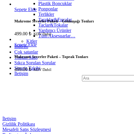
Plastik Boncuklar
Ponponlar
Sepete Ekle
Terlikler
Taraklar&Fırçalar
Makrome Severler Paketi – Gökkuşağı Tonları
Taçlar&Tokalar
Yardımcı Ürünler
499.00
₺
KDV Dahil
Tüm Aksesuarlar…
Kitler
Sepete Ekle
İndirim
Çok satanlar
Makrome Severler Paketi – Toprak Tonları
Toptan Satış
Sıkça Sorulan Sorular
Sipariş Takibi
499.00
₺
KDV Dahil
İletişim
Search
for:
İletişim
Gizlilik Politikası
Mesafeli Satış Sözleşmesi