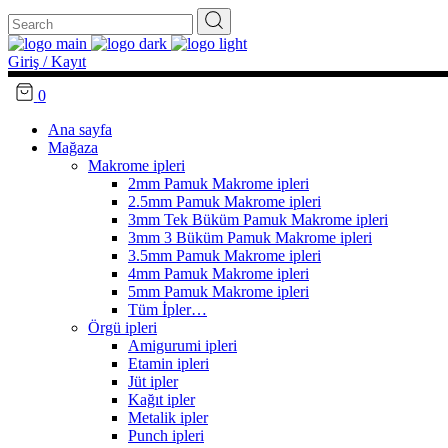
Search
for:
Giriş / Kayıt
0
Ana sayfa
Mağaza
Makrome ipleri
2mm Pamuk Makrome ipleri
2.5mm Pamuk Makrome ipleri
3mm Tek Büküm Pamuk Makrome ipleri
3mm 3 Büküm Pamuk Makrome ipleri
3.5mm Pamuk Makrome ipleri
4mm Pamuk Makrome ipleri
5mm Pamuk Makrome ipleri
Tüm İpler…
Örgü ipleri
Amigurumi ipleri
Etamin ipleri
Jüt ipler
Kağıt ipler
Metalik ipler
Punch ipleri